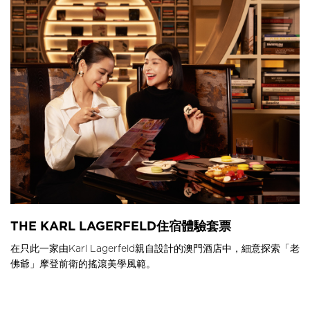
THE KARL LAGERFELD住宿體驗套票
在只此一家由Karl Lagerfeld親自設計的澳門酒店中，細意探索「老
佛爺」摩登前衛的搖滾美學風範。