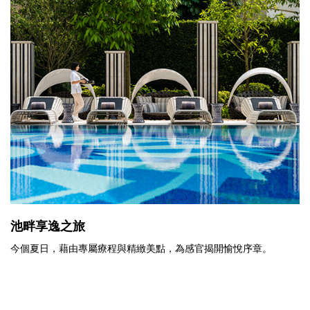
池畔享逸之旅
今個夏日，藉由專屬療程與精緻美點，為感官揭開愉悅序章。