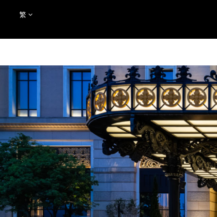
KARL 式專屬異想世界
精選優
繁
移
至
主
內
容