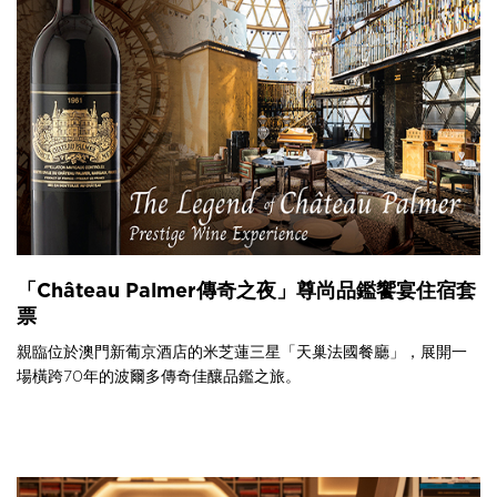
「Château Palmer傳奇之夜」尊尚品鑑饗宴住宿套
票
親臨位於澳門新葡京酒店的米芝蓮三星「天巢法國餐廳」，展開一
場橫跨70年的波爾多傳奇佳釀品鑑之旅。