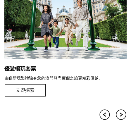
遊暢玩套票
暢遊
嶄新玩樂體驗令您的澳門尊尚度假之旅更精彩優越。
憑住
抱逍
立即探索