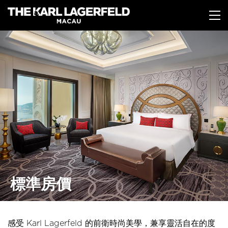
移
至
主
內
容
標準房價
感受 Karl Lagerfeld 的前衛時尚美學，兼享靈活自在的度