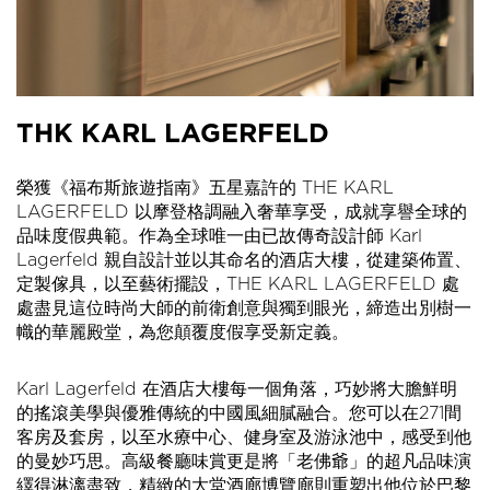
THK KARL LAGERFELD
榮獲《福布斯旅遊指南》五星嘉許的 THE KARL
LAGERFELD 以摩登格調融入奢華享受，成就享譽全球的
品味度假典範。作為全球唯一由已故傳奇設計師 Karl
Lagerfeld 親自設計並以其命名的酒店大樓，從建築佈置、
定製傢具，以至藝術擺設，THE KARL LAGERFELD 處
處盡見這位時尚大師的前衛創意與獨到眼光，締造出別樹一
幟的華麗殿堂，為您顛覆度假享受新定義。
Karl Lagerfeld 在酒店大樓每一個角落，巧妙將大膽鮮明
的搖滾美學與優雅傳統的中國風細膩融合。您可以在271間
客房及套房，以至水療中心、健身室及游泳池中，感受到他
的曼妙巧思。高級餐廳
味賞
更是將「老佛爺」的超凡品味演
繹得淋漓盡致，精緻的大堂酒廊
博覽廊
則重塑出他位於巴黎