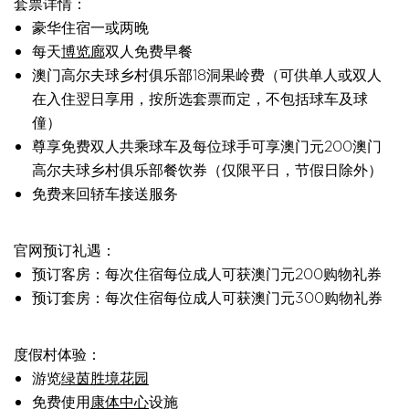
套票详情：
豪华住宿一或两晚
每天
博览廊
双人免费早餐
澳门高尔夫球乡村俱乐部18洞果岭费（可供单人或双人
在入住翌日享用，按所选套票而定，不包括球车及球
僮）
尊享免费双人共乘球车及每位球手可享澳门元200澳门
高尔夫球乡村俱乐部餐饮券（仅限平日，节假日除外）
免费来回轿车接送服务
官网预订礼遇：
预订客房：每次住宿每位成人可获澳门元200购物礼券
预订套房：每次住宿每位成人可获澳门元300购物礼券
度假村体验：
游览
绿茵胜境花园
免费使用
康体中心
设施