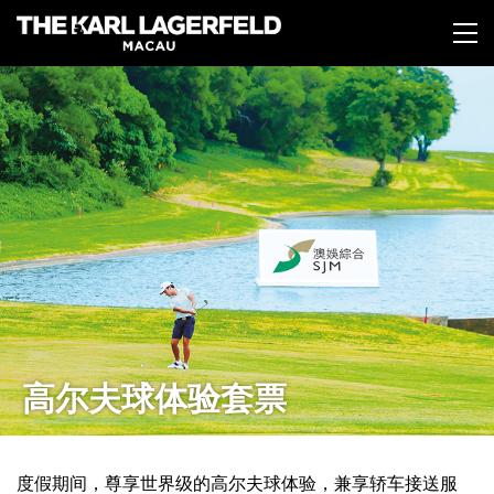
跳
转
到
主
要
内
容
高尔夫球体验套票
度假期间，尊享世界级的高尔夫球体验，兼享轿车接送服