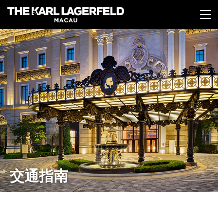
跳
转
到
主
要
内
容
交通指南