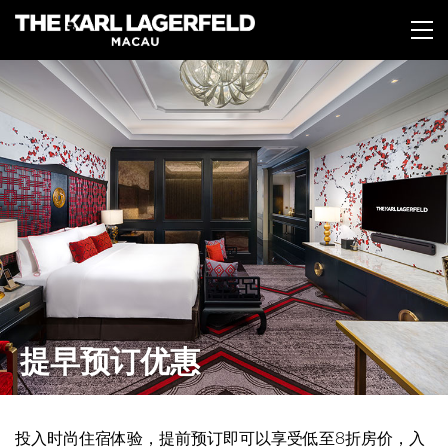
跳
转
到
主
要
内
容
提早预订优惠
投入时尚住宿体验，提前预订即可以享受低至8折房价，入