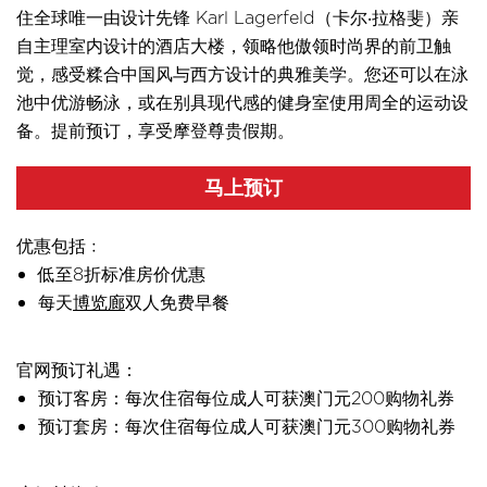
住全球唯一由设计先锋 Karl Lagerfeld（卡尔‧拉格斐）亲
自主理室内设计的酒店大楼，领略他傲领时尚界的前卫触
觉，感受糅合中国风与西方设计的典雅美学。您还可以在泳
池中优游畅泳，或在别具现代感的健身室使用周全的运动设
备。提前预订，享受摩登尊贵假期。
马上预订
优惠包括﹕
低至8折标准房价优惠
每天
博览廊
双人免费早餐
官网预订礼遇：
预订客房：每次住宿每位成人可获澳门元200购物礼券
预订套房：每次住宿每位成人可获澳门元300购物礼券